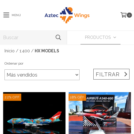
MENÚ
0
PRODUCTOS
Inicio
/
1:400
/
HX MODELS
Ordenar por
FILTRAR
22
%
OFF
18
%
OFF