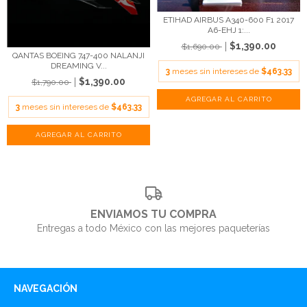
ETIHAD AIRBUS A340-600 F1 2017
A6-EHJ 1:...
$1,390.00
$1,690.00
QANTAS BOEING 747-400 NALANJI
DREAMING V...
3
meses sin intereses de
$463.33
$1,390.00
$1,790.00
3
meses sin intereses de
$463.33
ENVIAMOS TU COMPRA
Entregas a todo México con las mejores paqueterías
NAVEGACIÓN