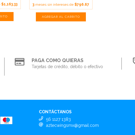
e
$1,163.33
3
meses sin intereses de
$796.67
PAGA COMO QUIERAS
Tarjetas de crédito, débito o efectivo
CONTÁCTANOS
56 1127 1383
aztecwingsmx@gmail.com