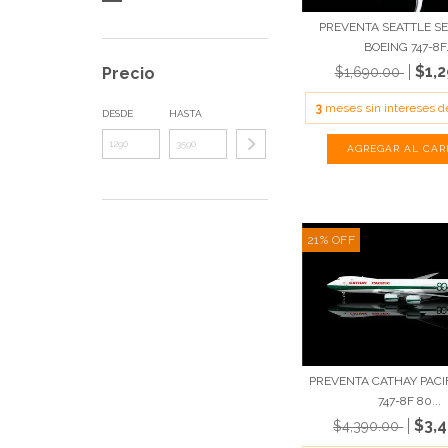
PREVENTA SEATTLE 
BOEING 747-8F.
$1,
$1,690.00
Precio
3
meses sin intereses 
DESDE
HASTA
21
%
OFF
PREVENTA CATHAY PACI
747-8F 80...
$3,
$4,390.00