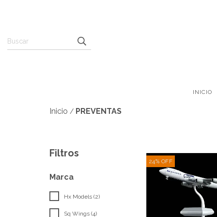
INICIO
Inicio
PREVENTAS
/
Filtros
24
%
OFF
Marca
Hx Models (2)
Sq Wings (4)