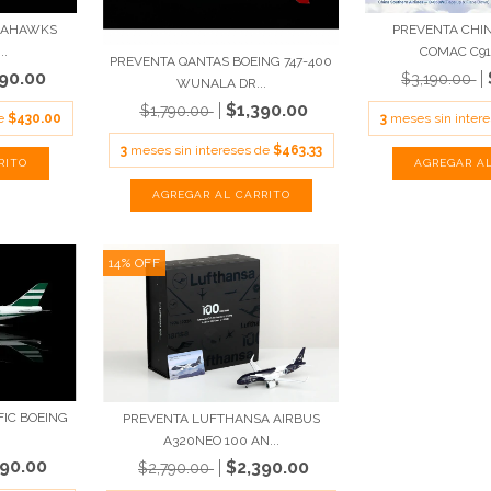
PREVENTA CHI
SEAHAWKS
COMAC C919
..
PREVENTA QANTAS BOEING 747-400
290.00
$3,190.00
WUNALA DR...
$1,390.00
$1,790.00
3
meses sin inter
de
$430.00
3
meses sin intereses de
$463.33
14
%
OFF
FIC BOEING
PREVENTA LUFTHANSA AIRBUS
A320NEO 100 AN...
490.00
$2,390.00
$2,790.00