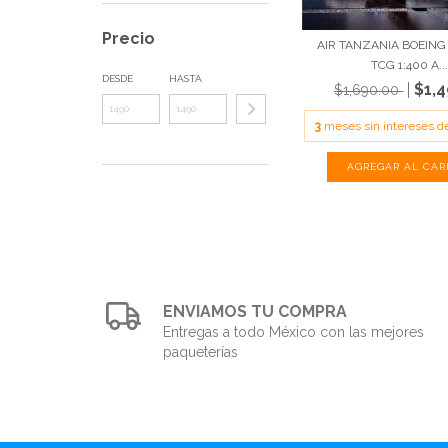
Precio
AIR TANZANIA BOEING 
TCG 1:400 A..
DESDE
HASTA
$1,
$1,690.00
3
meses sin intereses 
ENVIAMOS TU COMPRA
Entregas a todo México con las mejores
paqueterías