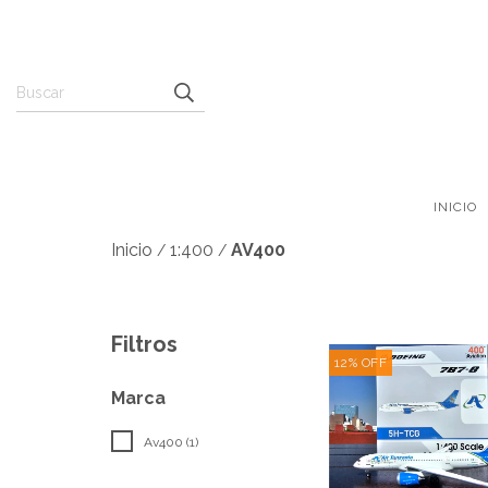
INICIO
Inicio
1:400
AV400
/
/
Filtros
12
%
OFF
Marca
Av400 (1)