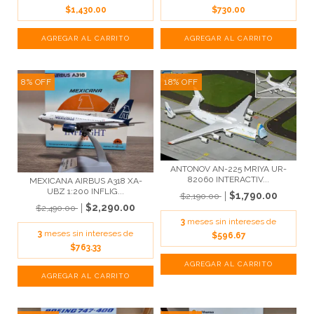
$1,430.00
$730.00
8
%
OFF
18
%
OFF
ANTONOV AN-225 MRIYA UR-
82060 INTERACTIV...
MEXICANA AIRBUS A318 XA-
UBZ 1:200 INFLIG...
$1,790.00
$2,190.00
$2,290.00
$2,490.00
3
meses sin intereses de
3
meses sin intereses de
$596.67
$763.33