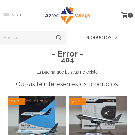
MENÚ
0
PRODUCTOS
- Error -
404
La página que buscas no existe.
Quizás te interesen estos productos.
16
%
OFF
15
%
OFF