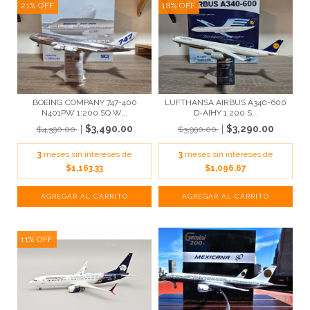
21
%
OFF
18
%
OFF
BOEING COMPANY 747-400
LUFTHANSA AIRBUS A340-600
N401PW 1:200 SQ W...
D-AIHY 1:200 S...
$3,490.00
$3,290.00
$4,390.00
$3,990.00
3
meses sin intereses de
3
meses sin intereses de
$1,163.33
$1,096.67
11
%
OFF