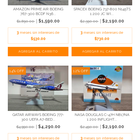
AMAZON PRIME AIR BOEING
SPACEX BOEING 737-800 N145TS
767-300 BCDF N36...
1:200 JC WI...
$1,590.00
$2,190.00
$1,890.00
$2,590.00
3
meses sin intereses de
3
meses sin intereses de
$530.00
$730.00
14
%
OFF
12
%
OFF
QATAR AIRWAYS BOEING 777-
NASA DOUGLAS C-47H N817NA
300 UEFA A7-BED...
1:200 INFLIGHT...
$4,290.00
$2,190.00
$4,990.00
$2,490.00
3
meses sin intereses de
3
meses sin intereses de