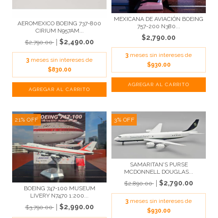
MEXICANA DE AVIACIÓN BOEING
AEROMEXICO BOEING 737-800
757-200 N380...
CIRIUM N957AM...
$2,790.00
$2,490.00
$2,790.00
3
meses sin intereses de
3
meses sin intereses de
$930.00
$830.00
21
%
OFF
3
%
OFF
SAMARITAN'S PURSE
MCDONNELL DOUGLAS...
$2,790.00
$2,890.00
BOEING 747-100 MUSEUM
LIVERY N7470 1:200...
3
meses sin intereses de
$2,990.00
$3,790.00
$930.00