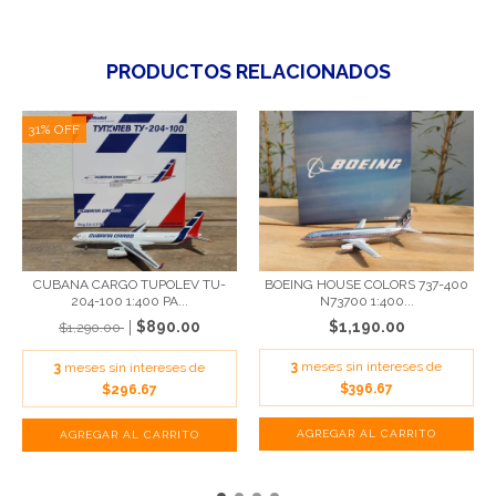
PRODUCTOS RELACIONADOS
31
%
OFF
CUBANA CARGO TUPOLEV TU-
BOEING HOUSE COLORS 737-400
204-100 1:400 PA...
N73700 1:400...
$890.00
$1,190.00
$1,290.00
3
meses sin intereses de
3
meses sin intereses de
$396.67
$296.67