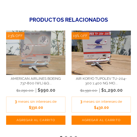
PRODUCTOS RELACIONADOS
23
%
OFF
19
%
OFF
AMERICAN AIRLINES BOEING
AIR KORYO TUPOLEV TU-204-
737-800 (WL) &Q...
300 1:400 NG MO...
$990.00
$1,290.00
$1,290.00
$1,590.00
3
meses sin intereses de
3
meses sin intereses de
$330.00
$430.00