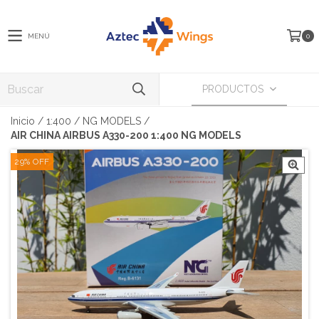
MENÚ
0
PRODUCTOS
Inicio
/
1:400
/
NG MODELS
/
AIR CHINA AIRBUS A330-200 1:400 NG MODELS
29
%
OFF