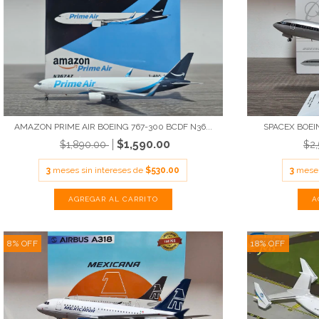
AMAZON PRIME AIR BOEING 767-300 BCDF N36...
SPACEX BOEIN
$1,590.00
$1,890.00
$2
3
meses sin intereses de
$530.00
3
meses
8
%
OFF
18
%
OFF