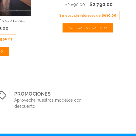
$2,790.00
$2,890.00
3
meses sin intereses de
$930.00
N7470 1:200...
0.00
996.67
PROMOCIONES
Aprovecha nuestros modelos con
descuento