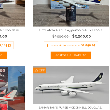
 1:200 SQ W...
LUFTHANSA AIRBUS A340-600 D-AIHY 1:200 S...
0.00
$3,290.00
$3,990.00
1,163.33
3
meses sin intereses de
$1,096.67
3
%
OFF
SAMARITAN'S PURSE MCDONNELL DOUGLAS...