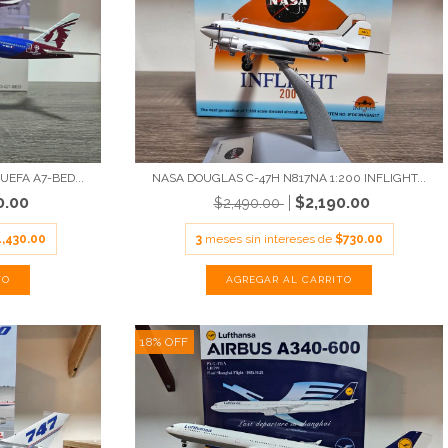
UEFA A7-BED...
NASA DOUGLAS C-47H N817NA 1:200 INFLIGHT...
0.00
$2,190.00
$2,490.00
1,430.00
3
meses sin intereses de
$730.00
18
%
OFF