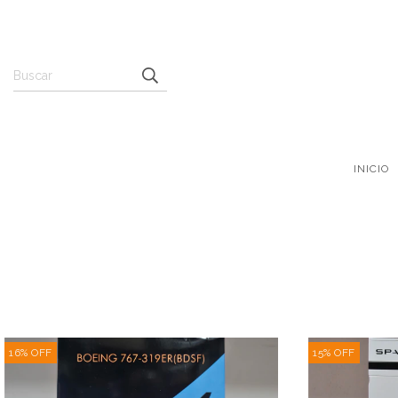
INICIO
16
%
OFF
15
%
OFF