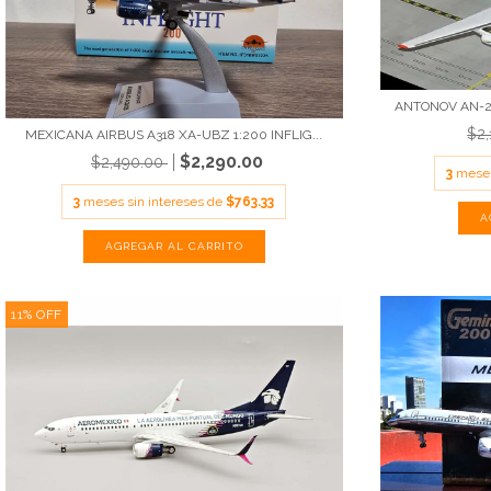
ANTONOV AN-22
$2
MEXICANA AIRBUS A318 XA-UBZ 1:200 INFLIG...
$2,290.00
$2,490.00
3
meses
3
meses sin intereses de
$763.33
11
%
OFF