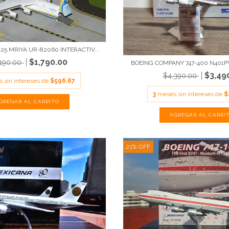
5 MRIYA UR-82060 INTERACTIV...
$1,790.00
,190.00
BOEING COMPANY 747-400 N401PW
$3,49
$4,390.00
 sin intereses de
$596.67
3
meses sin intereses de
$
21
%
OFF