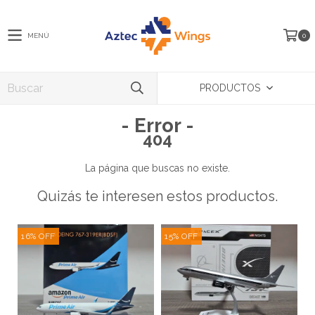
MENÚ
0
PRODUCTOS
- Error -
404
La página que buscas no existe.
Quizás te interesen estos productos.
16
%
OFF
15
%
OFF