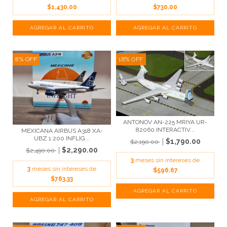
$1,430.00
$730.00
8
%
OFF
18
%
OFF
ANTONOV AN-225 MRIYA UR-
82060 INTERACTIV...
MEXICANA AIRBUS A318 XA-
UBZ 1:200 INFLIG...
$1,790.00
$2,190.00
$2,290.00
$2,490.00
3
meses sin intereses de
3
meses sin intereses de
$596.67
$763.33