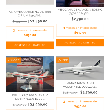
MEXICANA DE AVIACIÓN BOEING
AEROMEXICO BOEING 737-800
757-200 N380...
CIRIUM N957AM...
$2,790.00
$2,490.00
$2,790.00
3
meses sin intereses de
3
meses sin intereses de
$930.00
$830.00
21
%
OFF
3
%
OFF
SAMARITAN'S PURSE
MCDONNELL DOUGLAS...
$2,790.00
$2,890.00
BOEING 747-100 MUSEUM
LIVERY N7470 1:200...
3
meses sin intereses de
$2,990.00
$3,790.00
$930.00