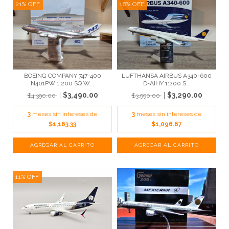
21
%
OFF
18
%
OFF
BOEING COMPANY 747-400
LUFTHANSA AIRBUS A340-600
N401PW 1:200 SQ W...
D-AIHY 1:200 S...
$3,490.00
$3,290.00
$4,390.00
$3,990.00
3
meses sin intereses de
3
meses sin intereses de
$1,163.33
$1,096.67
11
%
OFF