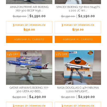
AMAZON PRIME AIR BOEING
SPACEX BOEING 737-800 N145TS
767-300 BCDF N36...
1:200 JC WI...
$1,590.00
$2,190.00
$1,890.00
$2,590.00
3
meses sin intereses de
3
meses sin intereses de
$530.00
$730.00
14
%
OFF
12
%
OFF
QATAR AIRWAYS BOEING 777-
NASA DOUGLAS C-47H N817NA
300 UEFA A7-BED...
1:200 INFLIGHT...
$4,290.00
$2,190.00
$4,990.00
$2,490.00
3
meses sin intereses de
3
meses sin intereses de