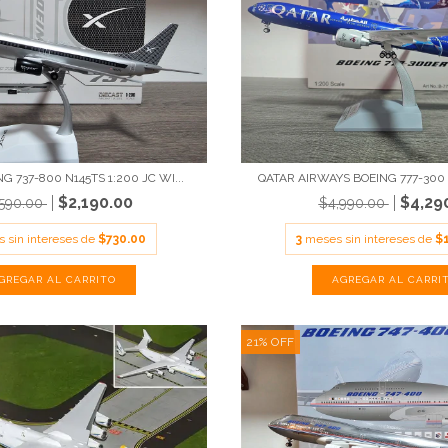
G 737-800 N145TS 1:200 JC WI...
QATAR AIRWAYS BOEING 777-300 
$2,190.00
$4,29
,590.00
$4,990.00
 sin intereses de
$730.00
3
meses sin intereses de
$
21
%
OFF