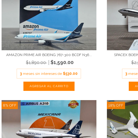
AMAZON PRIME AIR BOEING 767-300 BCDF N36...
SPACEX BOEIN
$1,590.00
$1,890.00
$2
3
meses sin intereses de
$530.00
3
meses
8
%
OFF
18
%
OFF