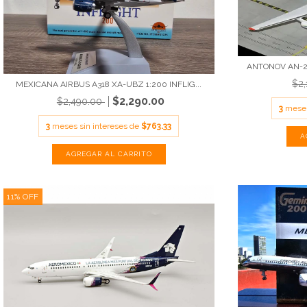
ANTONOV AN-22
$2
MEXICANA AIRBUS A318 XA-UBZ 1:200 INFLIG...
$2,290.00
$2,490.00
3
meses
3
meses sin intereses de
$763.33
11
%
OFF