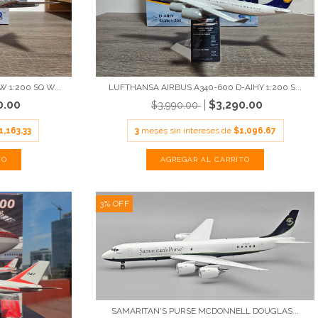
 1:200 SQ W...
LUFTHANSA AIRBUS A340-600 D-AIHY 1:200 S...
0.00
$3,290.00
$3,990.00
1,163.33
3
meses sin intereses de
$1,096.67
3
%
OFF
SAMARITAN'S PURSE MCDONNELL DOUGLAS...