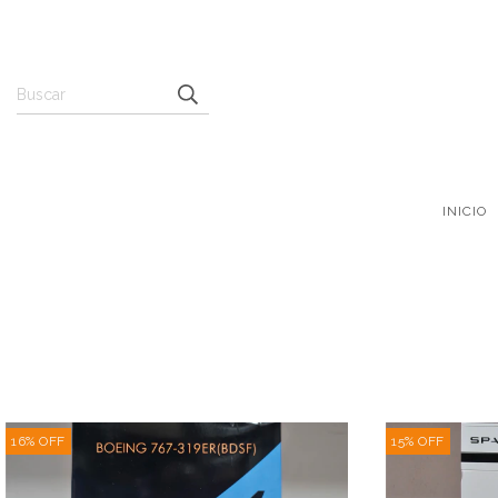
INICIO
16
%
OFF
15
%
OFF