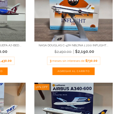
UEFA A7-BED...
NASA DOUGLAS C-47H N817NA 1:200 INFLIGHT...
0.00
$2,190.00
$2,490.00
1,430.00
3
meses sin intereses de
$730.00
18
%
OFF