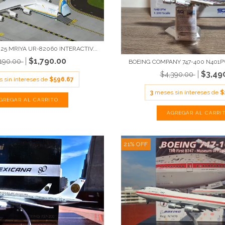
5 MRIYA UR-82060 INTERACTIV...
$1,790.00
,190.00
BOEING COMPANY 747-400 N401PW
$3,49
$4,390.00
 sin intereses de
$596.67
3
meses sin intereses de
$
21
%
OFF