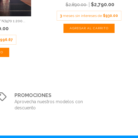
$2,790.00
$2,890.00
3
meses sin intereses de
$930.00
N7470 1:200...
0.00
996.67
PROMOCIONES
Aprovecha nuestros modelos con
descuento