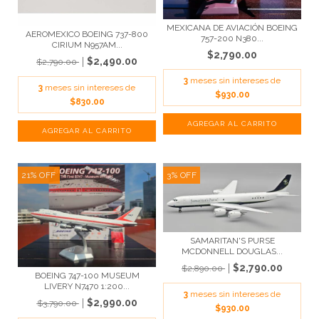
MEXICANA DE AVIACIÓN BOEING
AEROMEXICO BOEING 737-800
757-200 N380...
CIRIUM N957AM...
$2,790.00
$2,490.00
$2,790.00
3
meses sin intereses de
3
meses sin intereses de
$930.00
$830.00
21
%
OFF
3
%
OFF
SAMARITAN'S PURSE
MCDONNELL DOUGLAS...
$2,790.00
$2,890.00
BOEING 747-100 MUSEUM
LIVERY N7470 1:200...
3
meses sin intereses de
$2,990.00
$3,790.00
$930.00