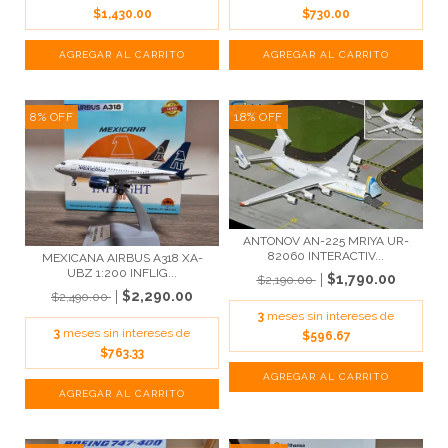
$1,430.00
$730.00
8
%
OFF
18
%
OFF
ANTONOV AN-225 MRIYA UR-
82060 INTERACTIV...
MEXICANA AIRBUS A318 XA-
UBZ 1:200 INFLIG...
$1,790.00
$2,190.00
$2,290.00
$2,490.00
3
meses sin intereses de
3
meses sin intereses de
$596.67
$763.33