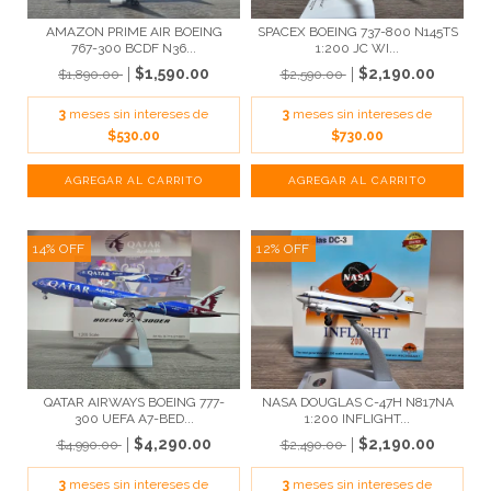
AMAZON PRIME AIR BOEING
SPACEX BOEING 737-800 N145TS
767-300 BCDF N36...
1:200 JC WI...
$1,590.00
$2,190.00
$1,890.00
$2,590.00
3
meses sin intereses de
3
meses sin intereses de
$530.00
$730.00
14
%
OFF
12
%
OFF
QATAR AIRWAYS BOEING 777-
NASA DOUGLAS C-47H N817NA
300 UEFA A7-BED...
1:200 INFLIGHT...
$4,290.00
$2,190.00
$4,990.00
$2,490.00
3
meses sin intereses de
3
meses sin intereses de