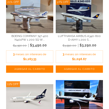
21
%
OFF
18
%
OFF
BOEING COMPANY 747-400
LUFTHANSA AIRBUS A340-600
N401PW 1:200 SQ W...
D-AIHY 1:200 S...
$3,490.00
$3,290.00
$4,390.00
$3,990.00
3
meses sin intereses de
3
meses sin intereses de
$1,163.33
$1,096.67
11
%
OFF