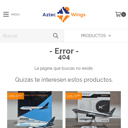
MENÚ
0
PRODUCTOS
- Error -
404
La página que buscas no existe.
Quizás te interesen estos productos.
16
%
OFF
15
%
OFF