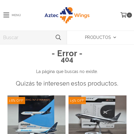
MENÚ
0
PRODUCTOS
- Error -
404
La página que buscas no existe.
Quizás te interesen estos productos.
16
%
OFF
15
%
OFF