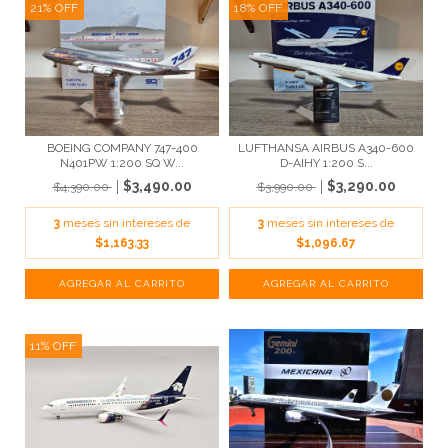
21
%
OFF
18
%
OFF
BOEING COMPANY 747-400
LUFTHANSA AIRBUS A340-600
N401PW 1:200 SQ W...
D-AIHY 1:200 S...
$3,490.00
$3,290.00
$4,390.00
$3,990.00
3
meses sin intereses de
3
meses sin intereses de
$1,163.33
$1,096.67
11
%
OFF