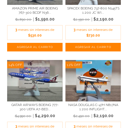
AMAZON PRIME AIR BOEING
SPACEX BOEING 737-800 N145TS
767-300 BCDF N36...
1:200 JC WI...
$1,590.00
$2,190.00
$1,890.00
$2,590.00
3
meses sin intereses de
3
meses sin intereses de
$530.00
$730.00
14
%
OFF
12
%
OFF
QATAR AIRWAYS BOEING 777-
NASA DOUGLAS C-47H N817NA
300 UEFA A7-BED...
1:200 INFLIGHT...
$4,290.00
$2,190.00
$4,990.00
$2,490.00
3
meses sin intereses de
3
meses sin intereses de