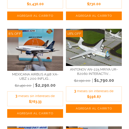
$1,430.00
$730.00
8
%
OFF
18
%
OFF
ANTONOV AN-225 MRIYA UR-
82060 INTERACTIV...
MEXICANA AIRBUS A318 XA-
UBZ 1:200 INFLIG...
$1,790.00
$2,190.00
$2,290.00
$2,490.00
3
meses sin intereses de
3
meses sin intereses de
$596.67
$763.33