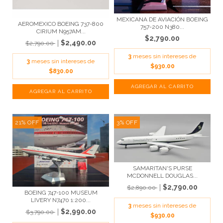
MEXICANA DE AVIACIÓN BOEING
AEROMEXICO BOEING 737-800
757-200 N380...
CIRIUM N957AM...
$2,790.00
$2,490.00
$2,790.00
3
meses sin intereses de
3
meses sin intereses de
$930.00
$830.00
21
%
OFF
3
%
OFF
SAMARITAN'S PURSE
MCDONNELL DOUGLAS...
$2,790.00
$2,890.00
BOEING 747-100 MUSEUM
LIVERY N7470 1:200...
3
meses sin intereses de
$2,990.00
$3,790.00
$930.00