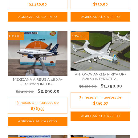
$1,430.00
$730.00
8
%
OFF
18
%
OFF
ANTONOV AN-225 MRIYA UR-
82060 INTERACTIV...
MEXICANA AIRBUS A318 XA-
UBZ 1:200 INFLIG...
$1,790.00
$2,190.00
$2,290.00
$2,490.00
3
meses sin intereses de
3
meses sin intereses de
$596.67
$763.33