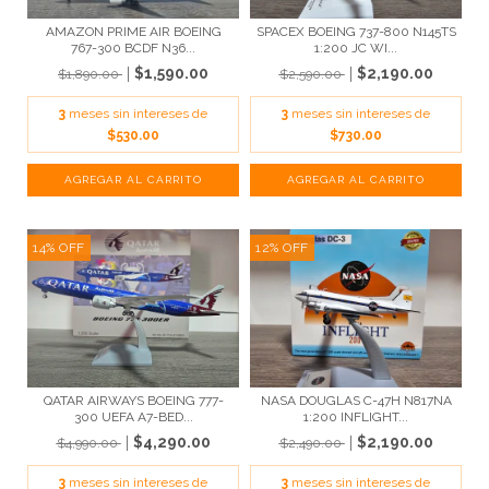
AMAZON PRIME AIR BOEING
SPACEX BOEING 737-800 N145TS
767-300 BCDF N36...
1:200 JC WI...
$1,590.00
$2,190.00
$1,890.00
$2,590.00
3
meses sin intereses de
3
meses sin intereses de
$530.00
$730.00
14
%
OFF
12
%
OFF
QATAR AIRWAYS BOEING 777-
NASA DOUGLAS C-47H N817NA
300 UEFA A7-BED...
1:200 INFLIGHT...
$4,290.00
$2,190.00
$4,990.00
$2,490.00
3
meses sin intereses de
3
meses sin intereses de