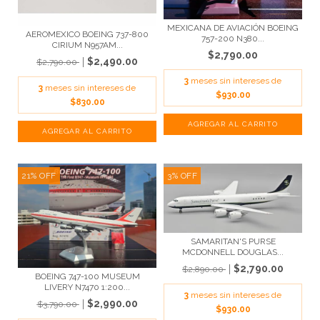
MEXICANA DE AVIACIÓN BOEING
AEROMEXICO BOEING 737-800
757-200 N380...
CIRIUM N957AM...
$2,790.00
$2,490.00
$2,790.00
3
meses sin intereses de
3
meses sin intereses de
$930.00
$830.00
21
%
OFF
3
%
OFF
SAMARITAN'S PURSE
MCDONNELL DOUGLAS...
$2,790.00
$2,890.00
BOEING 747-100 MUSEUM
LIVERY N7470 1:200...
3
meses sin intereses de
$2,990.00
$3,790.00
$930.00