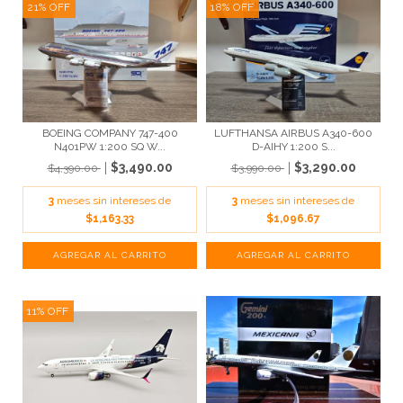
21
%
OFF
18
%
OFF
BOEING COMPANY 747-400
LUFTHANSA AIRBUS A340-600
N401PW 1:200 SQ W...
D-AIHY 1:200 S...
$3,490.00
$3,290.00
$4,390.00
$3,990.00
3
meses sin intereses de
3
meses sin intereses de
$1,163.33
$1,096.67
11
%
OFF