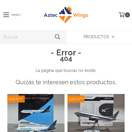
MENÚ
0
PRODUCTOS
- Error -
404
La página que buscas no existe.
Quizás te interesen estos productos.
16
%
OFF
15
%
OFF