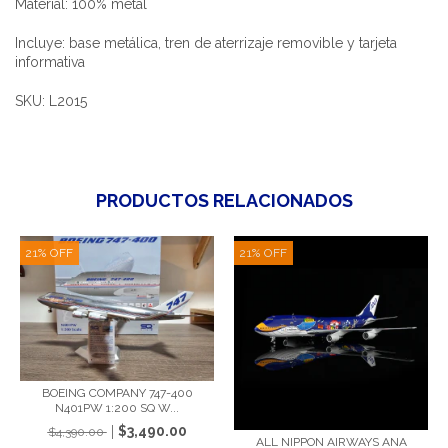
Material: 100% metal
Incluye: base metálica, tren de aterrizaje removible y tarjeta
informativa
SKU: L2015
PRODUCTOS RELACIONADOS
21
%
OFF
21
%
OFF
BOEING COMPANY 747-400
N401PW 1:200 SQ W...
$3,490.00
$4,390.00
ALL NIPPON AIRWAYS ANA