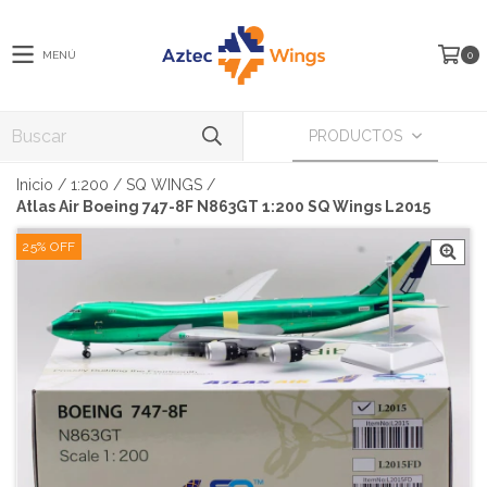
MENÚ
0
PRODUCTOS
Inicio
/
1:200
/
SQ WINGS
/
Atlas Air Boeing 747-8F N863GT 1:200 SQ Wings L2015
25
%
OFF