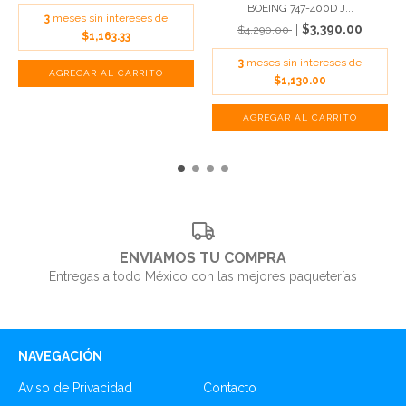
BOEING 747-400D J...
3
meses sin intereses de
$3,390.00
$4,290.00
$1,163.33
3
meses sin intereses de
$1,130.00
ENVIAMOS TU COMPRA
Entregas a todo México con las mejores paqueterías
NAVEGACIÓN
Aviso de Privacidad
Contacto