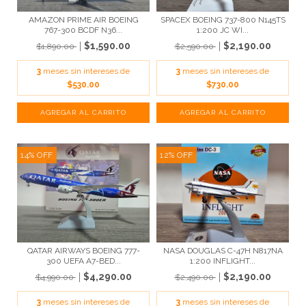
AMAZON PRIME AIR BOEING
SPACEX BOEING 737-800 N145TS
767-300 BCDF N36...
1:200 JC WI...
$1,590.00
$2,190.00
$1,890.00
$2,590.00
3
meses sin intereses de
3
meses sin intereses de
$530.00
$730.00
14
%
OFF
12
%
OFF
QATAR AIRWAYS BOEING 777-
NASA DOUGLAS C-47H N817NA
300 UEFA A7-BED...
1:200 INFLIGHT...
$4,290.00
$2,190.00
$4,990.00
$2,490.00
3
meses sin intereses de
3
meses sin intereses de