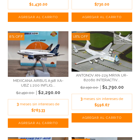
$1,430.00
$730.00
8
%
OFF
18
%
OFF
ANTONOV AN-225 MRIYA UR-
82060 INTERACTIV...
MEXICANA AIRBUS A318 XA-
UBZ 1:200 INFLIG...
$1,790.00
$2,190.00
$2,290.00
$2,490.00
3
meses sin intereses de
3
meses sin intereses de
$596.67
$763.33