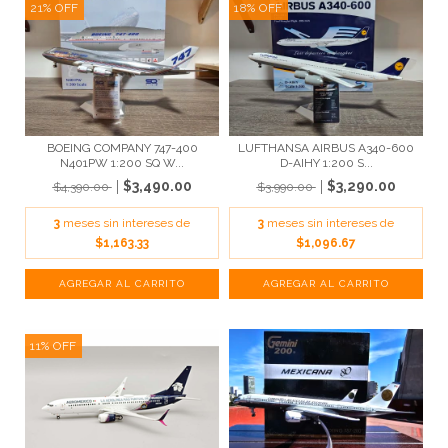
21
%
OFF
18
%
OFF
BOEING COMPANY 747-400
LUFTHANSA AIRBUS A340-600
N401PW 1:200 SQ W...
D-AIHY 1:200 S...
$3,490.00
$3,290.00
$4,390.00
$3,990.00
3
meses sin intereses de
3
meses sin intereses de
$1,163.33
$1,096.67
11
%
OFF