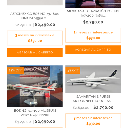
MEXICANA DE AVIACIÓN BOEING
AEROMEXICO BOEING 737-800
757-200 N380...
CIRIUM N957AM...
$2,790.00
$2,490.00
$2,790.00
3
meses sin intereses de
3
meses sin intereses de
$930.00
$830.00
21
%
OFF
3
%
OFF
SAMARITAN'S PURSE
MCDONNELL DOUGLAS...
$2,790.00
$2,890.00
BOEING 747-100 MUSEUM
LIVERY N7470 1:200...
3
meses sin intereses de
$2,990.00
$3,790.00
$930.00