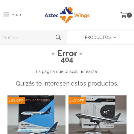
MENÚ
0
PRODUCTOS
- Error -
404
La página que buscas no existe.
Quizás te interesen estos productos.
16
%
OFF
15
%
OFF