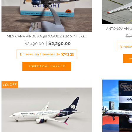
ANTONOV AN-22
$2
MEXICANA AIRBUS A318 XA-UBZ 1:200 INFLIG...
$2,290.00
$2,490.00
3
meses
3
meses sin intereses de
$763.33
11
%
OFF