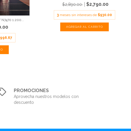
$2,790.00
$2,890.00
3
meses sin intereses de
$930.00
N7470 1:200...
0.00
996.67
PROMOCIONES
Aprovecha nuestros modelos con
descuento