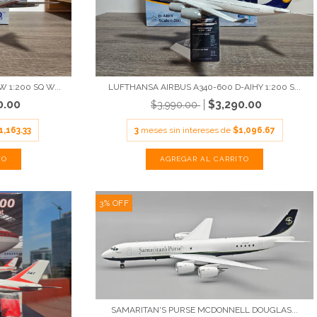
 1:200 SQ W...
LUFTHANSA AIRBUS A340-600 D-AIHY 1:200 S...
0.00
$3,290.00
$3,990.00
1,163.33
3
meses sin intereses de
$1,096.67
3
%
OFF
SAMARITAN'S PURSE MCDONNELL DOUGLAS...