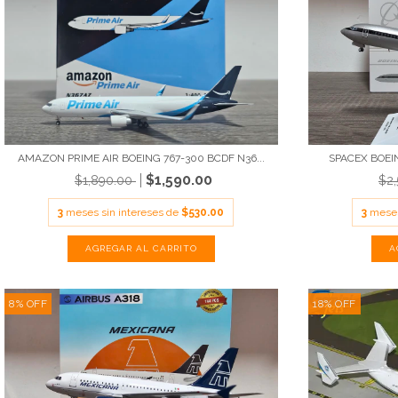
AMAZON PRIME AIR BOEING 767-300 BCDF N36...
SPACEX BOEIN
$1,590.00
$1,890.00
$2
3
meses sin intereses de
$530.00
3
meses
8
%
OFF
18
%
OFF