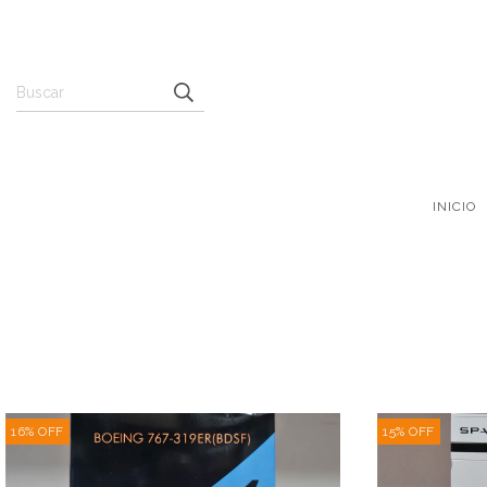
INICIO
16
%
OFF
15
%
OFF