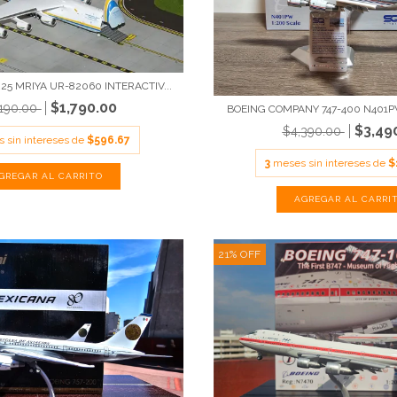
5 MRIYA UR-82060 INTERACTIV...
$1,790.00
,190.00
BOEING COMPANY 747-400 N401PW
$3,49
$4,390.00
 sin intereses de
$596.67
3
meses sin intereses de
$
21
%
OFF