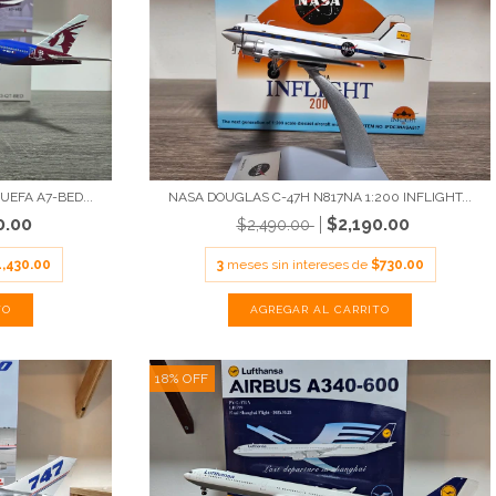
UEFA A7-BED...
NASA DOUGLAS C-47H N817NA 1:200 INFLIGHT...
0.00
$2,190.00
$2,490.00
1,430.00
3
meses sin intereses de
$730.00
18
%
OFF