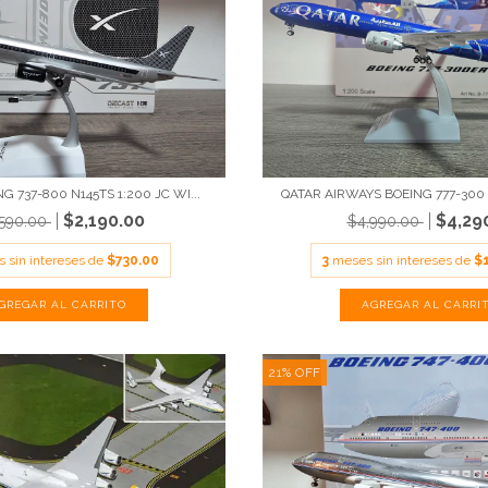
G 737-800 N145TS 1:200 JC WI...
QATAR AIRWAYS BOEING 777-300 
$2,190.00
$4,29
,590.00
$4,990.00
 sin intereses de
$730.00
3
meses sin intereses de
$
21
%
OFF