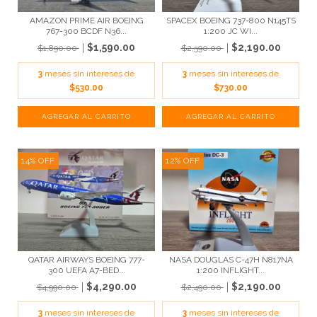
AMAZON PRIME AIR BOEING
SPACEX BOEING 737-800 N145TS
767-300 BCDF N36...
1:200 JC WI...
$1,590.00
$2,190.00
$1,890.00
$2,590.00
3
meses sin intereses de
3
meses sin intereses de
$530.00
$730.00
14
%
OFF
12
%
OFF
QATAR AIRWAYS BOEING 777-
NASA DOUGLAS C-47H N817NA
300 UEFA A7-BED...
1:200 INFLIGHT...
$4,290.00
$2,190.00
$4,990.00
$2,490.00
3
meses sin intereses de
3
meses sin intereses de