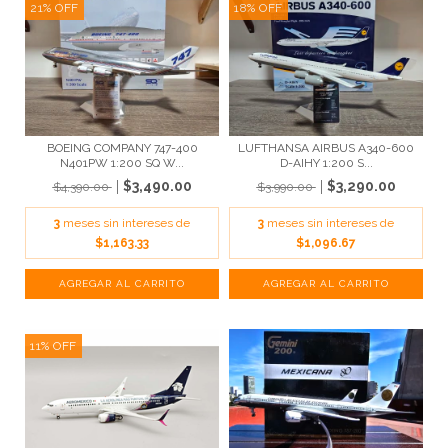
21
%
OFF
18
%
OFF
BOEING COMPANY 747-400
LUFTHANSA AIRBUS A340-600
N401PW 1:200 SQ W...
D-AIHY 1:200 S...
$3,490.00
$3,290.00
$4,390.00
$3,990.00
3
meses sin intereses de
3
meses sin intereses de
$1,163.33
$1,096.67
11
%
OFF