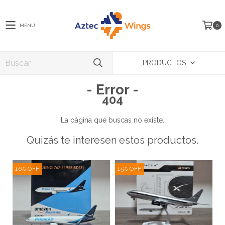
MENÚ
0
PRODUCTOS
- Error -
404
La página que buscas no existe.
Quizás te interesen estos productos.
16
%
OFF
15
%
OFF