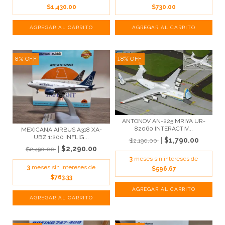
$1,430.00
$730.00
8
%
OFF
18
%
OFF
ANTONOV AN-225 MRIYA UR-
82060 INTERACTIV...
MEXICANA AIRBUS A318 XA-
UBZ 1:200 INFLIG...
$1,790.00
$2,190.00
$2,290.00
$2,490.00
3
meses sin intereses de
3
meses sin intereses de
$596.67
$763.33