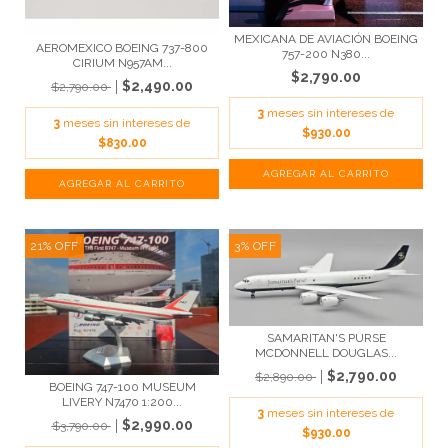
MEXICANA DE AVIACIÓN BOEING
AEROMEXICO BOEING 737-800
757-200 N380...
CIRIUM N957AM...
$2,790.00
$2,490.00
$2,790.00
3
meses sin intereses de
3
meses sin intereses de
$930.00
$830.00
21
%
OFF
3
%
OFF
SAMARITAN'S PURSE
MCDONNELL DOUGLAS...
$2,790.00
$2,890.00
BOEING 747-100 MUSEUM
LIVERY N7470 1:200...
3
meses sin intereses de
$2,990.00
$3,790.00
$930.00