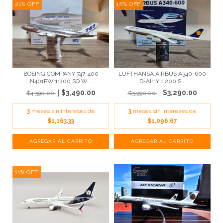
21
%
OFF
18
%
OFF
BOEING COMPANY 747-400
LUFTHANSA AIRBUS A340-600
N401PW 1:200 SQ W...
D-AIHY 1:200 S...
$3,490.00
$3,290.00
$4,390.00
$3,990.00
3
meses sin intereses de
3
meses sin intereses de
$1,163.33
$1,096.67
11
%
OFF