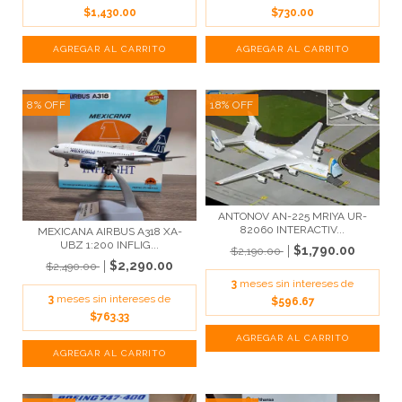
$1,430.00
$730.00
8
%
OFF
18
%
OFF
ANTONOV AN-225 MRIYA UR-
82060 INTERACTIV...
MEXICANA AIRBUS A318 XA-
UBZ 1:200 INFLIG...
$1,790.00
$2,190.00
$2,290.00
$2,490.00
3
meses sin intereses de
3
meses sin intereses de
$596.67
$763.33