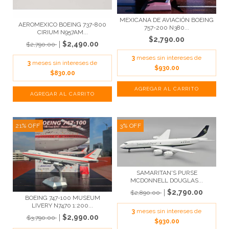
MEXICANA DE AVIACIÓN BOEING
AEROMEXICO BOEING 737-800
757-200 N380...
CIRIUM N957AM...
$2,790.00
$2,490.00
$2,790.00
3
meses sin intereses de
3
meses sin intereses de
$930.00
$830.00
21
%
OFF
3
%
OFF
SAMARITAN'S PURSE
MCDONNELL DOUGLAS...
$2,790.00
$2,890.00
BOEING 747-100 MUSEUM
LIVERY N7470 1:200...
3
meses sin intereses de
$2,990.00
$3,790.00
$930.00