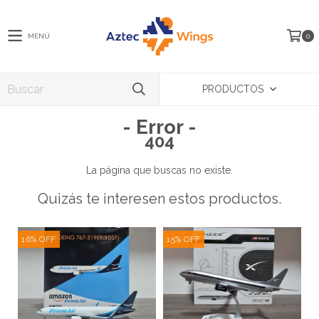
MENÚ
0
PRODUCTOS
- Error -
404
La página que buscas no existe.
Quizás te interesen estos productos.
16
%
OFF
15
%
OFF