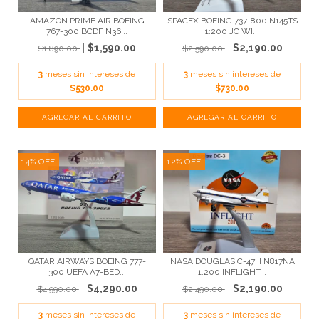
AMAZON PRIME AIR BOEING
SPACEX BOEING 737-800 N145TS
767-300 BCDF N36...
1:200 JC WI...
$1,590.00
$2,190.00
$1,890.00
$2,590.00
3
meses sin intereses de
3
meses sin intereses de
$530.00
$730.00
14
%
OFF
12
%
OFF
QATAR AIRWAYS BOEING 777-
NASA DOUGLAS C-47H N817NA
300 UEFA A7-BED...
1:200 INFLIGHT...
$4,290.00
$2,190.00
$4,990.00
$2,490.00
3
meses sin intereses de
3
meses sin intereses de