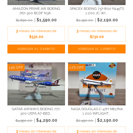
AMAZON PRIME AIR BOEING
SPACEX BOEING 737-800 N145TS
767-300 BCDF N36...
1:200 JC WI...
$1,590.00
$2,190.00
$1,890.00
$2,590.00
3
meses sin intereses de
3
meses sin intereses de
$530.00
$730.00
14
%
OFF
12
%
OFF
QATAR AIRWAYS BOEING 777-
NASA DOUGLAS C-47H N817NA
300 UEFA A7-BED...
1:200 INFLIGHT...
$4,290.00
$2,190.00
$4,990.00
$2,490.00
3
meses sin intereses de
3
meses sin intereses de