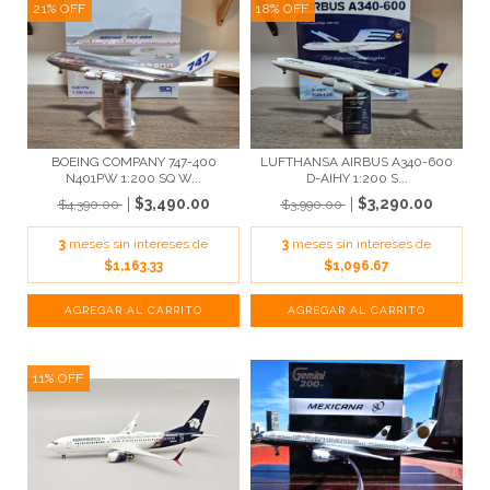
21
%
OFF
18
%
OFF
BOEING COMPANY 747-400
LUFTHANSA AIRBUS A340-600
N401PW 1:200 SQ W...
D-AIHY 1:200 S...
$3,490.00
$3,290.00
$4,390.00
$3,990.00
3
meses sin intereses de
3
meses sin intereses de
$1,163.33
$1,096.67
11
%
OFF