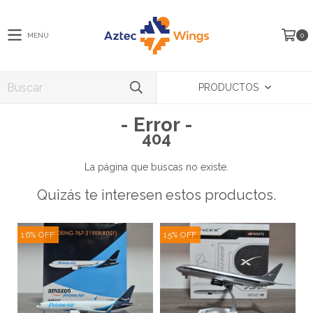
MENÚ
0
PRODUCTOS
- Error -
404
La página que buscas no existe.
Quizás te interesen estos productos.
16
%
OFF
15
%
OFF