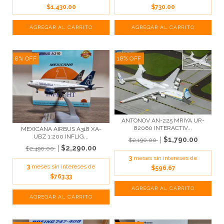
$1,430.00
$730.00
8
%
OFF
18
%
OFF
ANTONOV AN-225 MRIYA UR-
82060 INTERACTIV...
MEXICANA AIRBUS A318 XA-
UBZ 1:200 INFLIG...
$1,790.00
$2,190.00
$2,290.00
$2,490.00
3
meses sin intereses de
3
meses sin intereses de
$596.67
$763.33