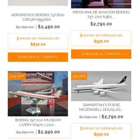
MEXICANA DE AVIACIÓN BOEING
AEROMEXICO BOEING 737-800
757-200 N380...
CIRIUM N957AM...
$2,790.00
$2,490.00
$2,790.00
3
meses sin intereses de
3
meses sin intereses de
$930.00
$830.00
21
%
OFF
3
%
OFF
SAMARITAN'S PURSE
MCDONNELL DOUGLAS...
$2,790.00
$2,890.00
BOEING 747-100 MUSEUM
LIVERY N7470 1:200...
3
meses sin intereses de
$2,990.00
$3,790.00
$930.00