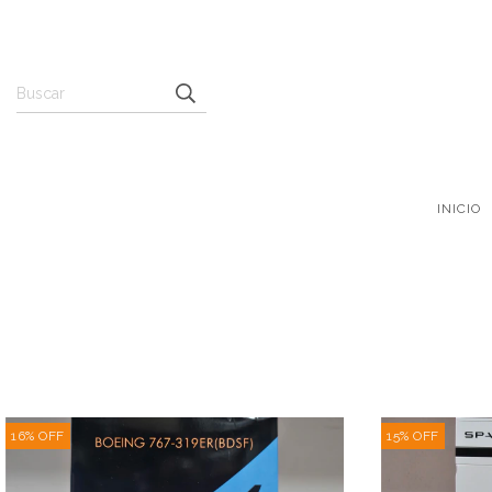
INICIO
16
%
OFF
15
%
OFF