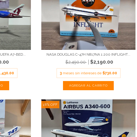
UEFA A7-BED...
NASA DOUGLAS C-47H N817NA 1:200 INFLIGHT...
0.00
$2,190.00
$2,490.00
1,430.00
3
meses sin intereses de
$730.00
18
%
OFF