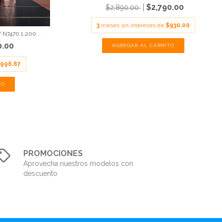
$2,790.00
$2,890.00
3
meses sin intereses de
$930.00
N7470 1:200...
0.00
996.67
PROMOCIONES
Aprovecha nuestros modelos con
descuento