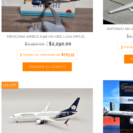
ANTONOV AN-22
$2
MEXICANA AIRBUS A318 XA-UBZ 1:200 INFLIG...
$2,290.00
$2,490.00
3
meses
3
meses sin intereses de
$763.33
11
%
OFF