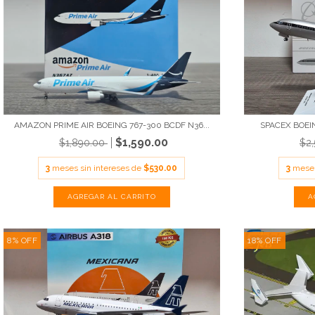
AMAZON PRIME AIR BOEING 767-300 BCDF N36...
SPACEX BOEIN
$1,590.00
$1,890.00
$2
3
meses sin intereses de
$530.00
3
meses
8
%
OFF
18
%
OFF