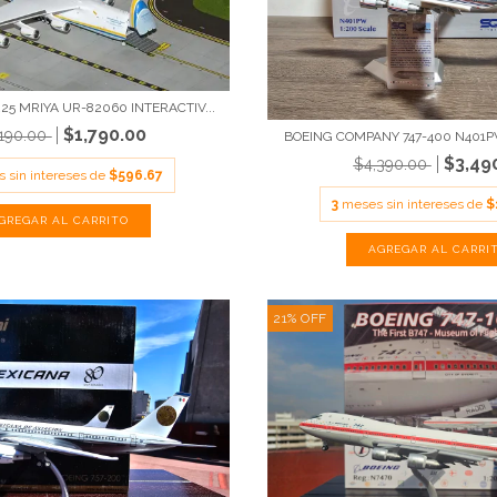
5 MRIYA UR-82060 INTERACTIV...
$1,790.00
,190.00
BOEING COMPANY 747-400 N401PW
$3,49
$4,390.00
 sin intereses de
$596.67
3
meses sin intereses de
$
21
%
OFF