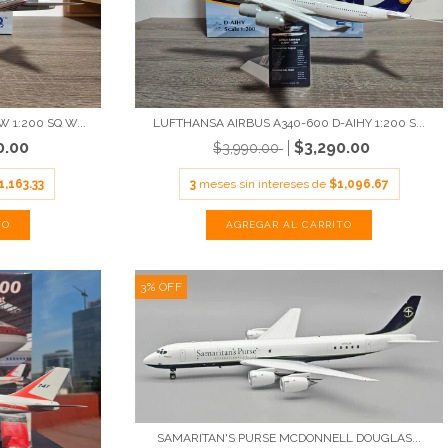
 1:200 SQ W...
LUFTHANSA AIRBUS A340-600 D-AIHY 1:200 S...
0.00
$3,290.00
$3,990.00
1,163.33
3
meses sin intereses de
$1,096.67
3
%
OFF
SAMARITAN'S PURSE MCDONNELL DOUGLAS...