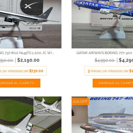
G 737-800 N145TS 1:200 JC WI...
QATAR AIRWAYS BOEING 777-300 
$2,190.00
$4,29
,590.00
$4,990.00
 sin intereses de
$730.00
3
meses sin intereses de
$
21
%
OFF