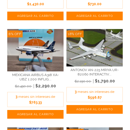
$1,430.00
$730.00
8
%
OFF
18
%
OFF
ANTONOV AN-225 MRIYA UR-
82060 INTERACTIV...
MEXICANA AIRBUS A318 XA-
UBZ 1:200 INFLIG...
$1,790.00
$2,190.00
$2,290.00
$2,490.00
3
meses sin intereses de
3
meses sin intereses de
$596.67
$763.33