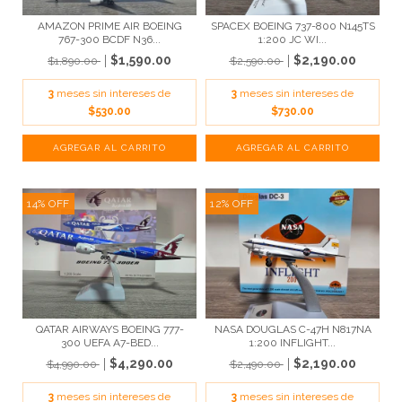
AMAZON PRIME AIR BOEING
SPACEX BOEING 737-800 N145TS
767-300 BCDF N36...
1:200 JC WI...
$1,590.00
$2,190.00
$1,890.00
$2,590.00
3
meses sin intereses de
3
meses sin intereses de
$530.00
$730.00
14
%
OFF
12
%
OFF
QATAR AIRWAYS BOEING 777-
NASA DOUGLAS C-47H N817NA
300 UEFA A7-BED...
1:200 INFLIGHT...
$4,290.00
$2,190.00
$4,990.00
$2,490.00
3
meses sin intereses de
3
meses sin intereses de