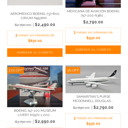
MEXICANA DE AVIACIÓN BOEING
AEROMEXICO BOEING 737-800
757-200 N380...
CIRIUM N957AM...
$2,790.00
$2,490.00
$2,790.00
3
meses sin intereses de
3
meses sin intereses de
$930.00
$830.00
21
%
OFF
3
%
OFF
SAMARITAN'S PURSE
MCDONNELL DOUGLAS...
$2,790.00
$2,890.00
BOEING 747-100 MUSEUM
LIVERY N7470 1:200...
3
meses sin intereses de
$2,990.00
$3,790.00
$930.00