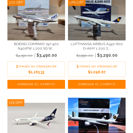
21
%
OFF
18
%
OFF
BOEING COMPANY 747-400
LUFTHANSA AIRBUS A340-600
N401PW 1:200 SQ W...
D-AIHY 1:200 S...
$3,490.00
$3,290.00
$4,390.00
$3,990.00
3
meses sin intereses de
3
meses sin intereses de
$1,163.33
$1,096.67
11
%
OFF