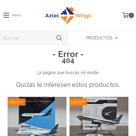
MENÚ
0
PRODUCTOS
- Error -
404
La página que buscas no existe.
Quizás te interesen estos productos.
16
%
OFF
15
%
OFF