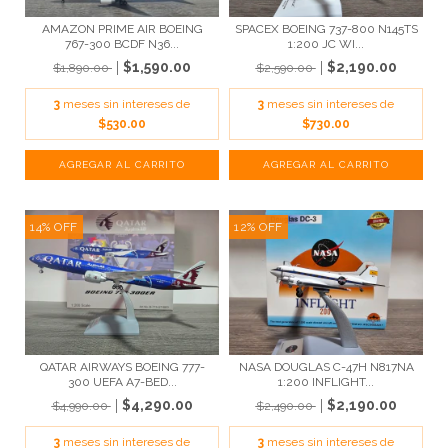
AMAZON PRIME AIR BOEING
SPACEX BOEING 737-800 N145TS
767-300 BCDF N36...
1:200 JC WI...
$1,590.00
$2,190.00
$1,890.00
$2,590.00
3
meses sin intereses de
3
meses sin intereses de
$530.00
$730.00
14
%
OFF
12
%
OFF
QATAR AIRWAYS BOEING 777-
NASA DOUGLAS C-47H N817NA
300 UEFA A7-BED...
1:200 INFLIGHT...
$4,290.00
$2,190.00
$4,990.00
$2,490.00
3
meses sin intereses de
3
meses sin intereses de