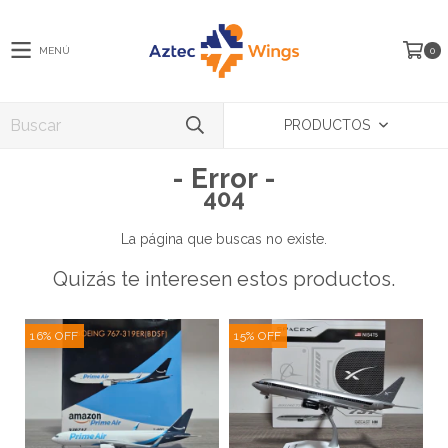
MENÚ
0
PRODUCTOS
- Error -
404
La página que buscas no existe.
Quizás te interesen estos productos.
16
%
OFF
15
%
OFF