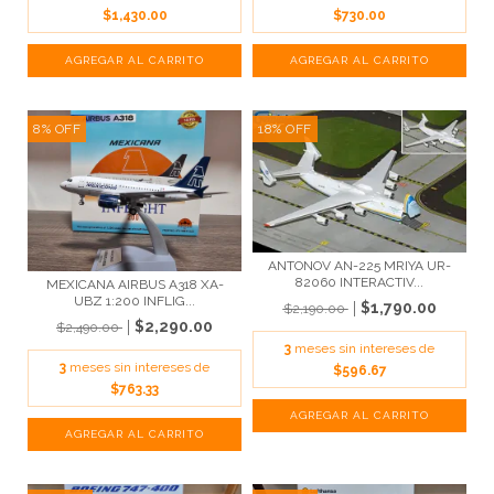
$1,430.00
$730.00
8
%
OFF
18
%
OFF
ANTONOV AN-225 MRIYA UR-
82060 INTERACTIV...
MEXICANA AIRBUS A318 XA-
UBZ 1:200 INFLIG...
$1,790.00
$2,190.00
$2,290.00
$2,490.00
3
meses sin intereses de
3
meses sin intereses de
$596.67
$763.33