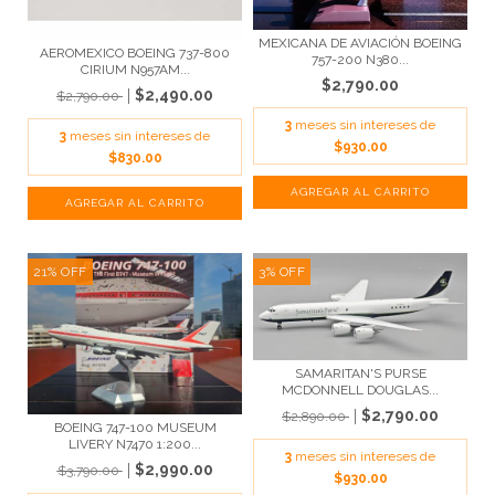
MEXICANA DE AVIACIÓN BOEING
AEROMEXICO BOEING 737-800
757-200 N380...
CIRIUM N957AM...
$2,790.00
$2,490.00
$2,790.00
3
meses sin intereses de
3
meses sin intereses de
$930.00
$830.00
21
%
OFF
3
%
OFF
SAMARITAN'S PURSE
MCDONNELL DOUGLAS...
$2,790.00
$2,890.00
BOEING 747-100 MUSEUM
LIVERY N7470 1:200...
3
meses sin intereses de
$2,990.00
$3,790.00
$930.00