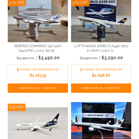
21
%
OFF
18
%
OFF
BOEING COMPANY 747-400
LUFTHANSA AIRBUS A340-600
N401PW 1:200 SQ W...
D-AIHY 1:200 S...
$3,490.00
$3,290.00
$4,390.00
$3,990.00
3
meses sin intereses de
3
meses sin intereses de
$1,163.33
$1,096.67
11
%
OFF