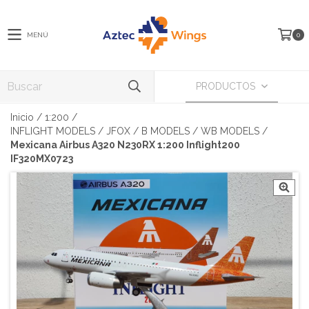
MENÚ
0
PRODUCTOS
Inicio
/
1:200
/
INFLIGHT MODELS / JFOX / B MODELS / WB MODELS
/
Mexicana Airbus A320 N230RX 1:200 Inflight200
IF320MX0723