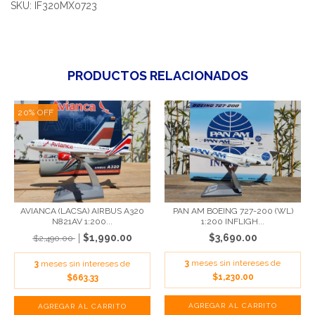
SKU: IF320MX0723
PRODUCTOS RELACIONADOS
20
%
OFF
AVIANCA (LACSA) AIRBUS A320
PAN AM BOEING 727-200 (WL)
N821AV 1:200...
1:200 INFLIGH...
$1,990.00
$3,690.00
$2,490.00
3
meses sin intereses de
3
meses sin intereses de
$1,230.00
$663.33