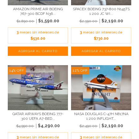
AMAZON PRIME AIR BOEING
SPACEX BOEING 737-800 N145TS
767-300 BCDF N36...
1:200 JC WI...
$1,590.00
$2,190.00
$1,890.00
$2,590.00
3
meses sin intereses de
3
meses sin intereses de
$530.00
$730.00
14
%
OFF
12
%
OFF
QATAR AIRWAYS BOEING 777-
NASA DOUGLAS C-47H N817NA
300 UEFA A7-BED...
1:200 INFLIGHT...
$4,290.00
$2,190.00
$4,990.00
$2,490.00
3
meses sin intereses de
3
meses sin intereses de