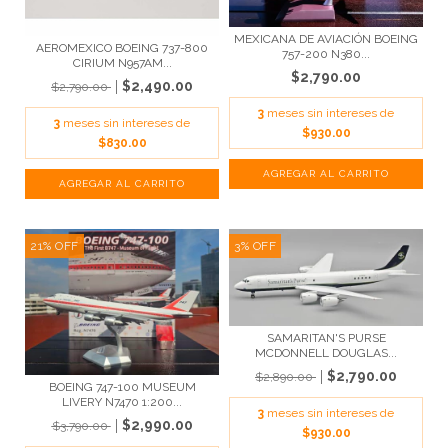
MEXICANA DE AVIACIÓN BOEING
AEROMEXICO BOEING 737-800
757-200 N380...
CIRIUM N957AM...
$2,790.00
$2,490.00
$2,790.00
3
meses sin intereses de
3
meses sin intereses de
$930.00
$830.00
21
%
OFF
3
%
OFF
SAMARITAN'S PURSE
MCDONNELL DOUGLAS...
$2,790.00
$2,890.00
BOEING 747-100 MUSEUM
LIVERY N7470 1:200...
3
meses sin intereses de
$2,990.00
$3,790.00
$930.00