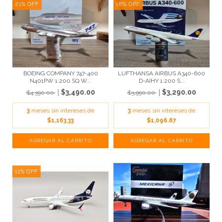
21
%
OFF
18
%
OFF
BOEING COMPANY 747-400
LUFTHANSA AIRBUS A340-600
N401PW 1:200 SQ W...
D-AIHY 1:200 S...
$3,490.00
$3,290.00
$4,390.00
$3,990.00
3
meses sin intereses de
3
meses sin intereses de
$1,163.33
$1,096.67
11
%
OFF