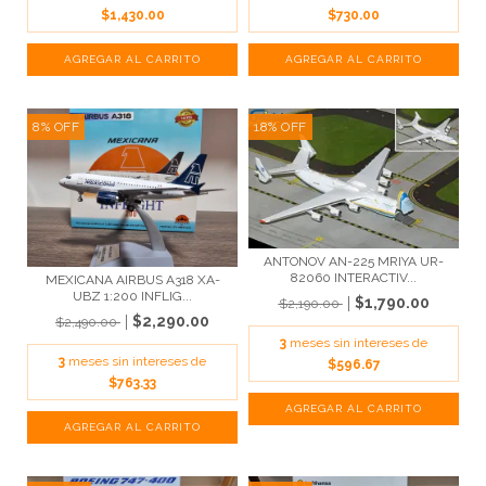
$1,430.00
$730.00
8
%
OFF
18
%
OFF
ANTONOV AN-225 MRIYA UR-
82060 INTERACTIV...
MEXICANA AIRBUS A318 XA-
UBZ 1:200 INFLIG...
$1,790.00
$2,190.00
$2,290.00
$2,490.00
3
meses sin intereses de
3
meses sin intereses de
$596.67
$763.33