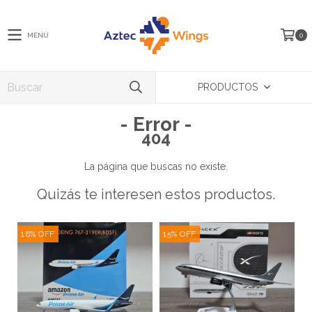
MENÚ
0
PRODUCTOS
- Error -
404
La página que buscas no existe.
Quizás te interesen estos productos.
16
%
OFF
15
%
OFF