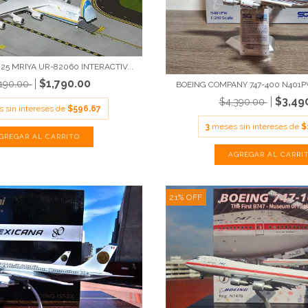
5 MRIYA UR-82060 INTERACTIV...
$1,790.00
,190.00
BOEING COMPANY 747-400 N401PW
$3,49
$4,390.00
 sin intereses de
$596.67
3
meses sin intereses de
$
21
%
OFF