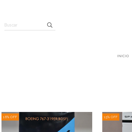
INICIO
16
%
OFF
15
%
OFF