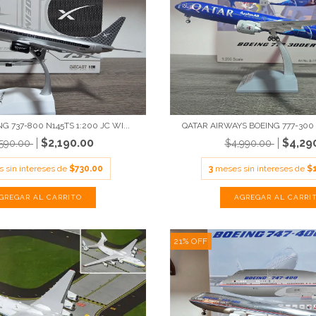
G 737-800 N145TS 1:200 JC WI...
QATAR AIRWAYS BOEING 777-300 
$2,190.00
$4,29
,590.00
$4,990.00
 sin intereses de
$730.00
3
meses sin intereses de
$
21
%
OFF