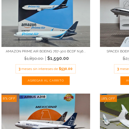
AMAZON PRIME AIR BOEING 767-300 BCDF N36...
SPACEX BOEIN
$1,590.00
$1,890.00
$2
3
meses sin intereses de
$530.00
3
meses
8
%
OFF
18
%
OFF