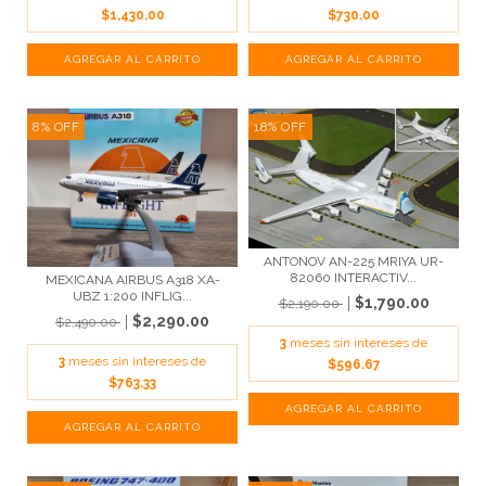
$1,430.00
$730.00
8
%
OFF
18
%
OFF
ANTONOV AN-225 MRIYA UR-
82060 INTERACTIV...
MEXICANA AIRBUS A318 XA-
UBZ 1:200 INFLIG...
$1,790.00
$2,190.00
$2,290.00
$2,490.00
3
meses sin intereses de
3
meses sin intereses de
$596.67
$763.33