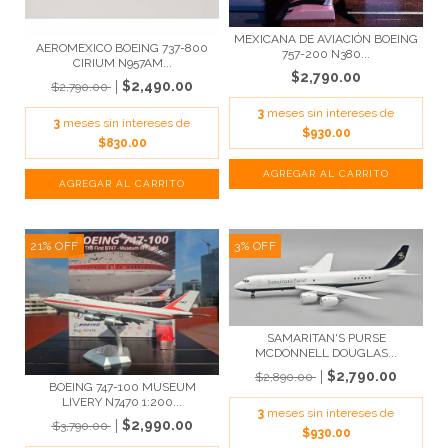
MEXICANA DE AVIACIÓN BOEING
AEROMEXICO BOEING 737-800
757-200 N380...
CIRIUM N957AM...
$2,790.00
$2,490.00
$2,790.00
3
meses sin intereses de
3
meses sin intereses de
$930.00
$830.00
21
%
OFF
3
%
OFF
SAMARITAN'S PURSE
MCDONNELL DOUGLAS...
$2,790.00
$2,890.00
BOEING 747-100 MUSEUM
LIVERY N7470 1:200...
3
meses sin intereses de
$2,990.00
$3,790.00
$930.00