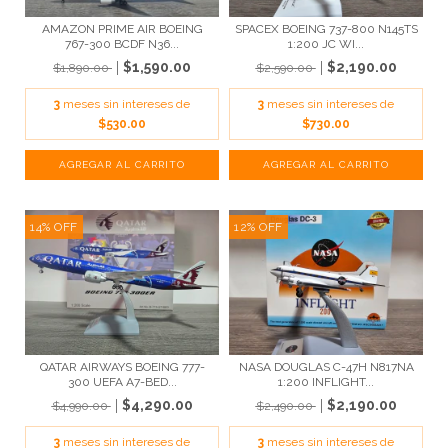
AMAZON PRIME AIR BOEING
SPACEX BOEING 737-800 N145TS
767-300 BCDF N36...
1:200 JC WI...
$1,590.00
$2,190.00
$1,890.00
$2,590.00
3
meses sin intereses de
3
meses sin intereses de
$530.00
$730.00
14
%
OFF
12
%
OFF
QATAR AIRWAYS BOEING 777-
NASA DOUGLAS C-47H N817NA
300 UEFA A7-BED...
1:200 INFLIGHT...
$4,290.00
$2,190.00
$4,990.00
$2,490.00
3
meses sin intereses de
3
meses sin intereses de