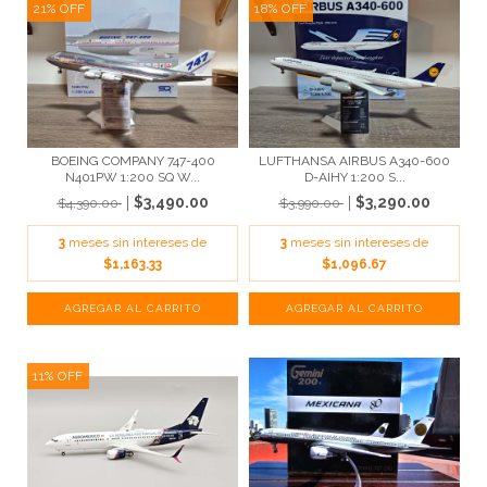
21
%
OFF
18
%
OFF
BOEING COMPANY 747-400
LUFTHANSA AIRBUS A340-600
N401PW 1:200 SQ W...
D-AIHY 1:200 S...
$3,490.00
$3,290.00
$4,390.00
$3,990.00
3
meses sin intereses de
3
meses sin intereses de
$1,163.33
$1,096.67
11
%
OFF