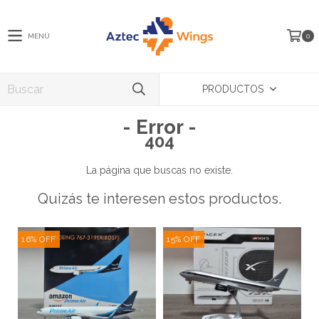
MENÚ
0
PRODUCTOS
- Error -
404
La página que buscas no existe.
Quizás te interesen estos productos.
16
%
OFF
15
%
OFF