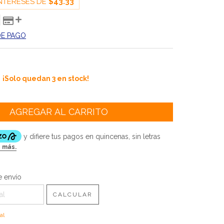
INTERESES DE
$43.33
DE PAGO
¡Solo quedan
3
en stock!
CP:
CAMBIAR CP
 envío
CALCULAR
al