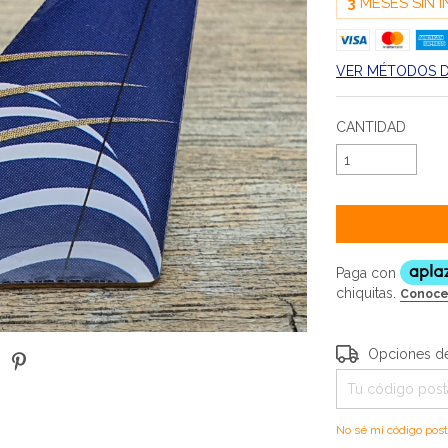
3
MESES SIN 
VER MÉTODOS 
CANTIDAD
Entregas para el 
Opciones de
No sé mi código post