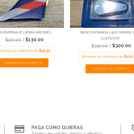
BASE CROMADA 1:400 GEMINI 
IN EMPENAJE LATAM AIRLINES
GJSTD777C
$130.00
$170.00
$300.00
$350.00
meses sin intereses de
$43.33
3
meses sin intereses de
$100
PAGA COMO QUIERAS
Tarjetas de crédito, débito o efectivo