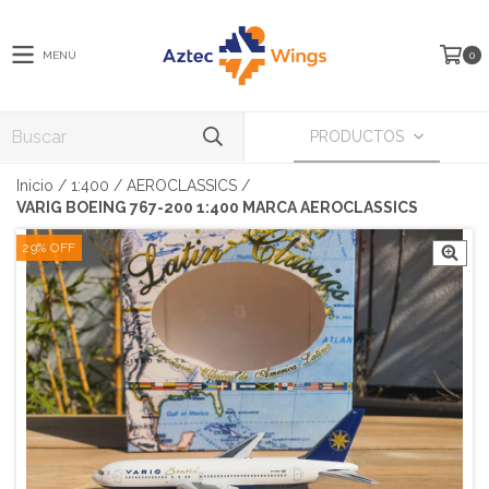
MENÚ
0
PRODUCTOS
Inicio
/
1:400
/
AEROCLASSICS
/
VARIG BOEING 767-200 1:400 MARCA AEROCLASSICS
29
%
OFF