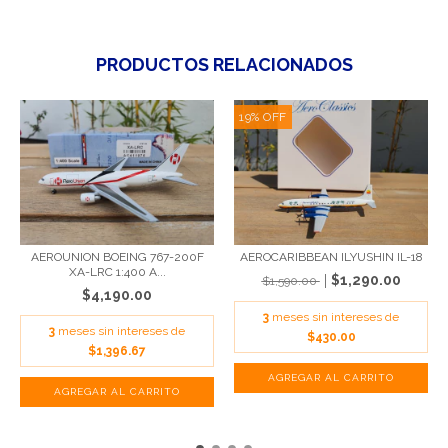
PRODUCTOS RELACIONADOS
19
%
OFF
AEROCARIBBEAN ILYUSHIN IL-18
AEROUNION BOEING 767-200F
XA-LRC 1:400 A...
$1,290.00
$1,590.00
$4,190.00
3
meses sin intereses de
3
meses sin intereses de
$430.00
$1,396.67