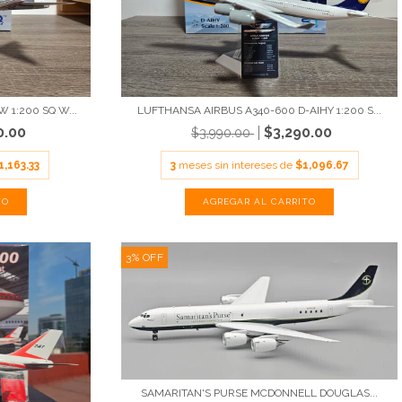
 1:200 SQ W...
LUFTHANSA AIRBUS A340-600 D-AIHY 1:200 S...
0.00
$3,290.00
$3,990.00
1,163.33
3
meses sin intereses de
$1,096.67
3
%
OFF
SAMARITAN'S PURSE MCDONNELL DOUGLAS...