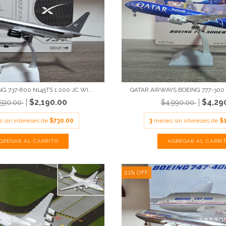
G 737-800 N145TS 1:200 JC WI...
QATAR AIRWAYS BOEING 777-300 
$2,190.00
$4,29
,590.00
$4,990.00
 sin intereses de
$730.00
3
meses sin intereses de
$
21
%
OFF