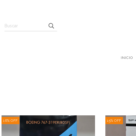
INICIO
16
%
OFF
15
%
OFF