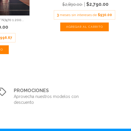
$2,790.00
$2,890.00
3
meses sin intereses de
$930.00
N7470 1:200...
0.00
996.67
PROMOCIONES
Aprovecha nuestros modelos con
descuento