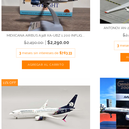
ANTONOV AN-22
$2
MEXICANA AIRBUS A318 XA-UBZ 1:200 INFLIG...
$2,290.00
$2,490.00
3
meses
3
meses sin intereses de
$763.33
11
%
OFF