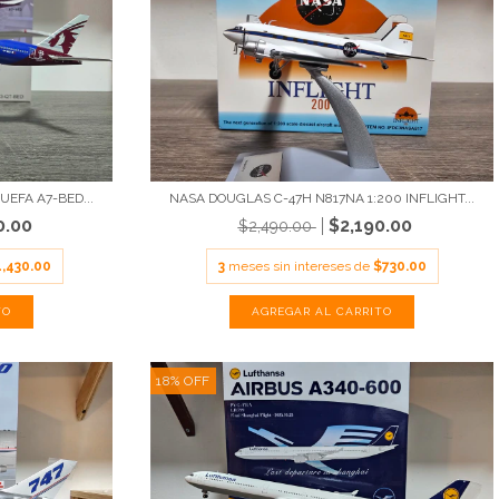
UEFA A7-BED...
NASA DOUGLAS C-47H N817NA 1:200 INFLIGHT...
0.00
$2,190.00
$2,490.00
1,430.00
3
meses sin intereses de
$730.00
18
%
OFF