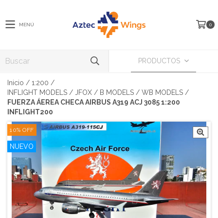
MENÚ
0
PRODUCTOS
Inicio
/
1:200
/
INFLIGHT MODELS / JFOX / B MODELS / WB MODELS
/
FUERZA ÁEREA CHECA AIRBUS A319 ACJ 3085 1:200
INFLIGHT200
10
%
OFF
NUEVO