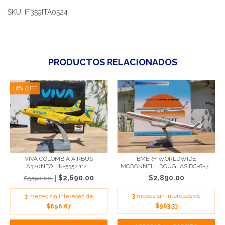
SKU: IF359ITA0524
PRODUCTOS RELACIONADOS
16
%
OFF
VIVA COLOMBIA AIRBUS
EMERY WORLDWIDE
A320NEO HK-5352 1:2...
MCDONNELL DOUGLAS DC-8-7...
$2,690.00
$2,890.00
$3,190.00
3
meses sin intereses de
3
meses sin intereses de
$963.33
$896.67