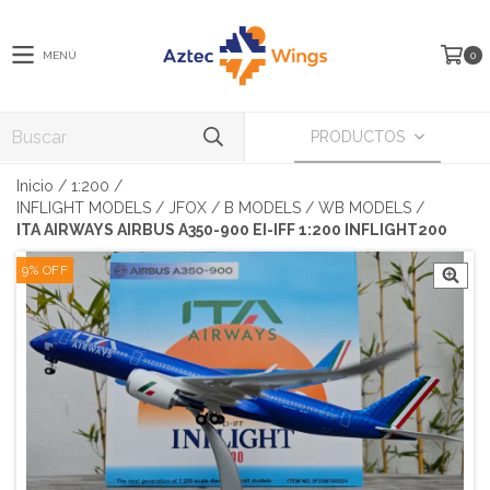
MENÚ
0
PRODUCTOS
Inicio
/
1:200
/
INFLIGHT MODELS / JFOX / B MODELS / WB MODELS
/
ITA AIRWAYS AIRBUS A350-900 EI-IFF 1:200 INFLIGHT200
9
%
OFF