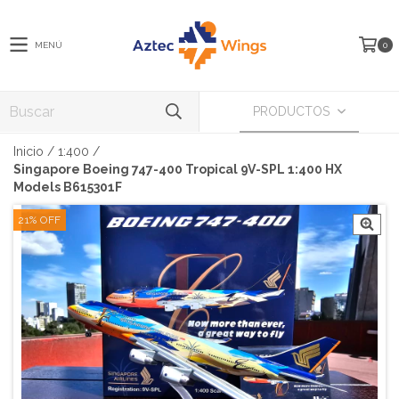
MENÚ
0
PRODUCTOS
Inicio
/
1:400
/
Singapore Boeing 747-400 Tropical 9V-SPL 1:400 HX
Models B615301F
21
%
OFF