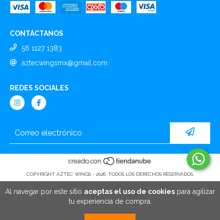
CONTÁCTANOS
56 1127 1383
aztecwingsmx@gmail.com
REDES SOCIALES
COPYRIGHT AZTEC WINGS - 2026. TODOS LOS DERECHOS RESERVADOS.
Al navegar por este sitio
aceptas el uso de cookies
para agilizar
tu experiencia de compra.