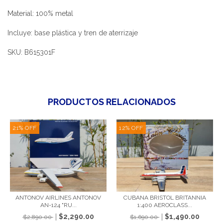
Material: 100% metal
Incluye: base plástica y tren de aterrizaje
SKU: B615301F
PRODUCTOS RELACIONADOS
21
%
OFF
12
%
OFF
CUBANA BRISTOL BRITANNIA
ANTONOV AIRLINES ANTONOV
1:400 AEROCLASS...
AN-124 "RU...
$1,490.00
$2,290.00
$1,690.00
$2,890.00