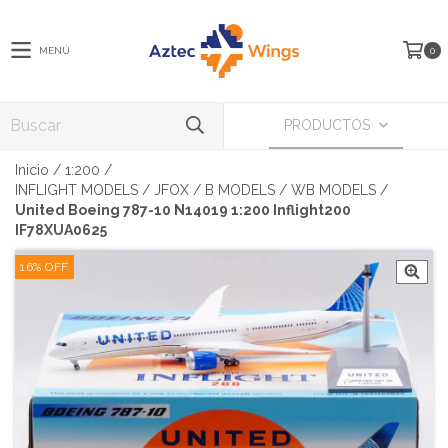
MENÚ
0
PRODUCTOS
Inicio
/
1:200
/
INFLIGHT MODELS / JFOX / B MODELS / WB MODELS
/
United Boeing 787-10 N14019 1:200 Inflight200
IF78XUA0625
16
%
OFF