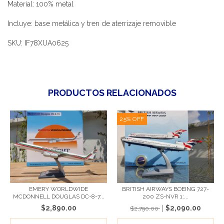
Material: 100% metal
Incluye: base metálica y tren de aterrizaje removible
SKU: IF78XUA0625
PRODUCTOS RELACIONADOS
25
%
OFF
EMERY WORLDWIDE
BRITISH AIRWAYS BOEING 727-
MCDONNELL DOUGLAS DC-8-7...
200 ZS-NVR 1:...
$2,890.00
$2,090.00
$2,790.00