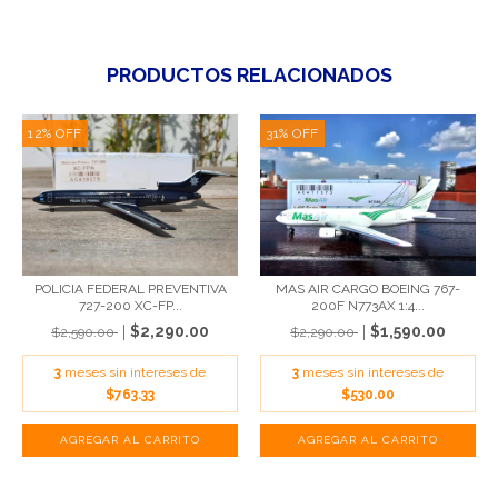
PRODUCTOS RELACIONADOS
12
%
OFF
31
%
OFF
POLICIA FEDERAL PREVENTIVA
MAS AIR CARGO BOEING 767-
727-200 XC-FP...
200F N773AX 1:4...
$2,290.00
$1,590.00
$2,590.00
$2,290.00
3
meses sin intereses de
3
meses sin intereses de
$763.33
$530.00